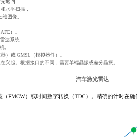
射光返回
直和水平扫描，
的三维图像。
AFE）。
光雷达系统
算机。
仪器）或 GMSL（模拟器件）。
开放式标准正在兴起。根据接口的不同，需要单端晶振或差分晶振。
汽车激光雷达
FMCW）或时间数字转换（TDC）。精确的计时在确保系统