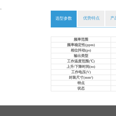
。
优势特点
产
选型参数
频率范围
频率稳定性(ppm)
相位抖动(ps)
输出类型
工作温度范围(℃)
上升/下降时间(ns)
工作电压(V)
封装尺寸(mm
)
2
特点
状态