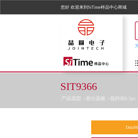
您好
欢迎来到SiTime样品中心商城
SIT9366
产品选型
差分晶振
低抖动0.3ps
DataSh