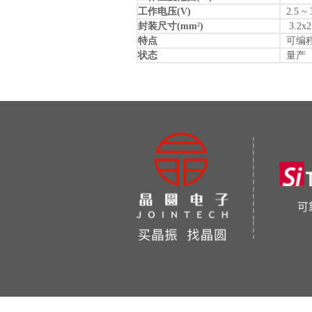
工作电压(V)
2.5 ~ 
封装尺寸(mm
)
3.2x2.
2
特点
可编程
状态
量产