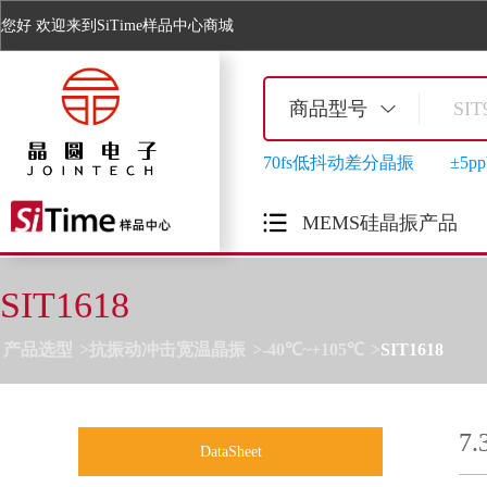
您好
欢迎来到SiTime样品中心商城
商品型号
70fs低抖动差分晶振
±5
MEMS硅晶振产品
SIT1618
产品选型
抗振动冲击宽温晶振
-40℃~+105℃
SIT1618
7
DataSheet