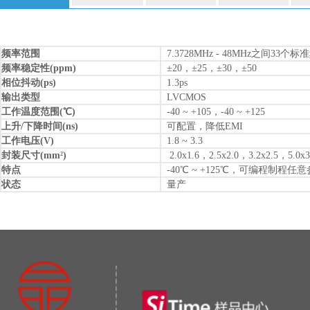
频率范围
7.3728MHz - 48MHz之间33个标
频率稳定性(ppm)
±20，±25，±30，±50
相位抖动(ps)
1.3ps
输出类型
LVCMOS
工作温度范围(℃)
-40 ~ +105，-40 ~ +125
上升/下降时间(ns)
可配置，降低EMI
工作电压(V)
1.8 ~ 3.3
封装尺寸(mm
)
2.0x1.6，2.5x2.0，3.2x2.5，5.0x3
2
特点
-40℃ ~ +125℃，可编程制程任
状态
量产