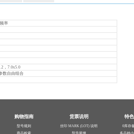
准频率
.2，7.0x5.0
意参数自由组合
购物指南
货票说明
特色
型号规则
丝印 MARK (LOT) 说明
0库存
商品检索
型号尾缀
多品种小