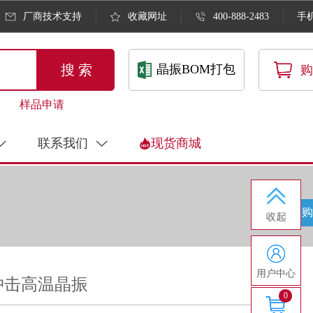
厂商技术支持
收藏网址
400-888-2483
手
搜 索
晶振BOM打包
购
样品申请
联系我们
现货商城
商城购
用户中心
℃抗冲击高温晶振
0